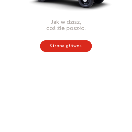
Jak widzisz,
coś źle poszło.
Strona główna